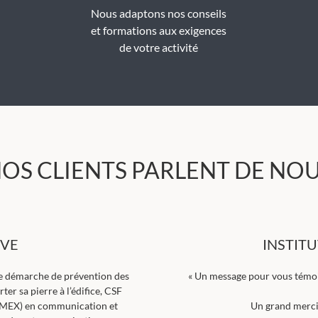
Nous adaptons nos conseils
et formations aux exigences
de votre activité
OS CLIENTS PARLENT DE NO
IVE
INSTITU
e démarche de prévention des
« Un message pour vous témoig
er sa pierre à l’édifice, CSF
OMEX) en communication et
Un grand merci 