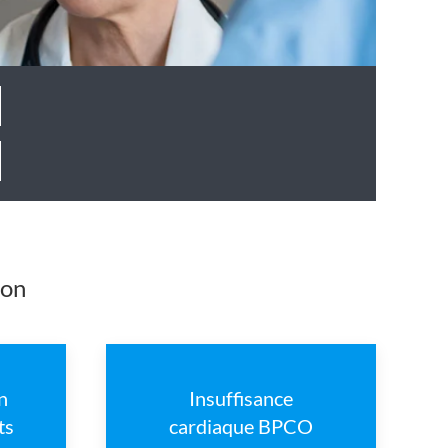
ion
n
Insuffisance
ts
cardiaque BPCO