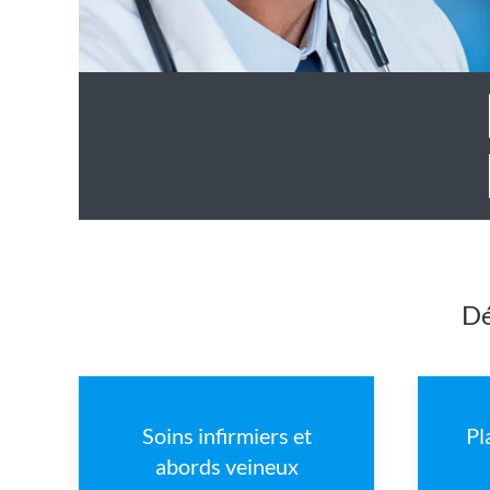
Dé
Soins infirmiers et
Pl
abords veineux